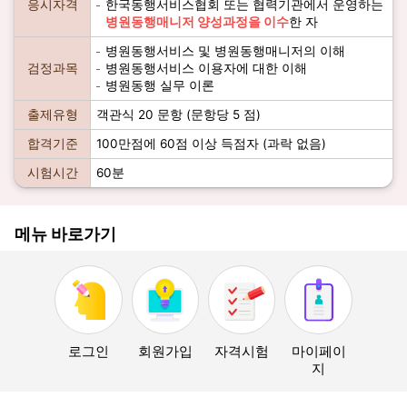
응시자격
한국동행서비스협회 또는 협력기관에서 운영하는
병원동행매니저 양성과정을 이수
한 자
병원동행서비스 및 병원동행매니저의 이해
검정과목
병원동행서비스 이용자에 대한 이해
병원동행 실무 이론
출제유형
객관식 20 문항 (문항당 5 점)
합격기준
100만점에 60점 이상 득점자 (과락 없음)
시험시간
60분
메뉴 바로가기
로그인
회원가입
자격시험
마이페이
지