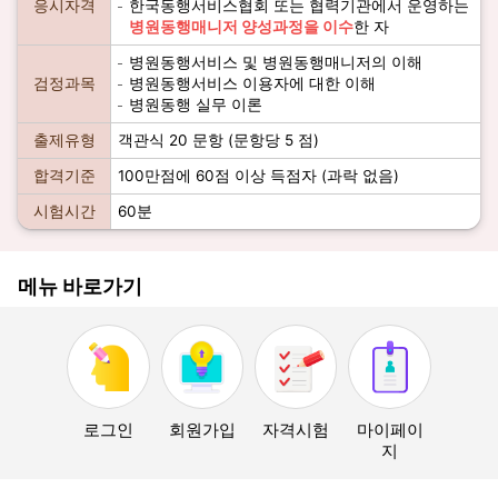
응시자격
한국동행서비스협회 또는 협력기관에서 운영하는
병원동행매니저 양성과정을 이수
한 자
병원동행서비스 및 병원동행매니저의 이해
검정과목
병원동행서비스 이용자에 대한 이해
병원동행 실무 이론
출제유형
객관식 20 문항 (문항당 5 점)
합격기준
100만점에 60점 이상 득점자 (과락 없음)
시험시간
60분
메뉴 바로가기
로그인
회원가입
자격시험
마이페이
지