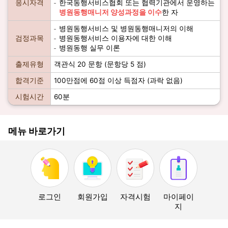
응시자격
한국동행서비스협회 또는 협력기관에서 운영하는
병원동행매니저 양성과정을 이수
한 자
병원동행서비스 및 병원동행매니저의 이해
검정과목
병원동행서비스 이용자에 대한 이해
병원동행 실무 이론
출제유형
객관식 20 문항 (문항당 5 점)
합격기준
100만점에 60점 이상 득점자 (과락 없음)
시험시간
60분
메뉴 바로가기
로그인
회원가입
자격시험
마이페이
지